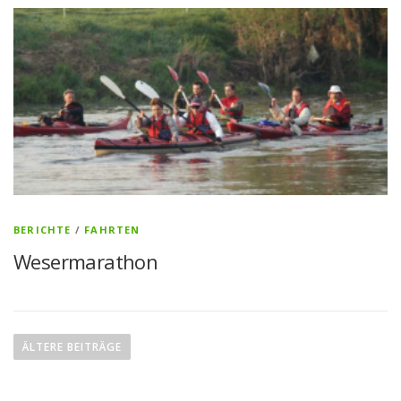
BERICHTE
/
FAHRTEN
Wesermarathon
B
e
ÄLTERE BEITRÄGE
i
t