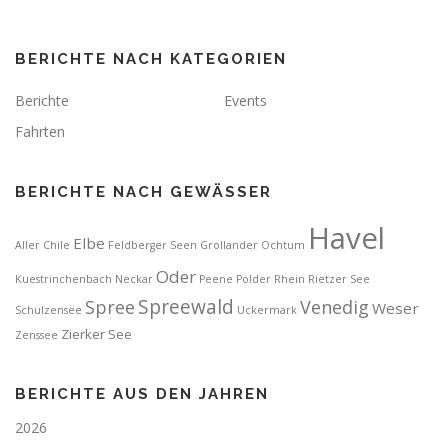
r
a
BERICHTE NACH KATEGORIEN
g
s
Berichte
Events
n
Fahrten
a
v
BERICHTE NACH GEWÄSSER
i
g
Havel
Elbe
a
Aller
Chile
Feldberger Seen
Grollander Ochtum
t
Oder
Kuestrinchenbach
Neckar
Peene
Polder
Rhein
Rietzer See
i
Spreewald
Spree
Venedig
Weser
Schulzensee
Uckermark
o
Zierker See
Zenssee
n
BERICHTE AUS DEN JAHREN
2026