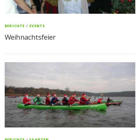
BERICHTE
/
EVENTS
Weihnachtsfeier
BERICHTE
/
FAHRTEN