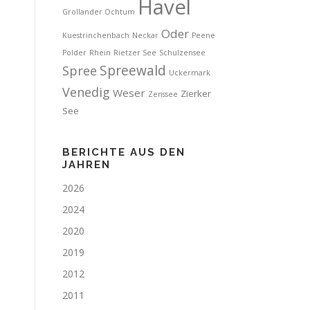
Havel
Grollander Ochtum
Oder
Kuestrinchenbach
Neckar
Peene
Polder
Rhein
Rietzer See
Schulzensee
Spreewald
Spree
Uckermark
Venedig
Weser
Zierker
Zenssee
See
BERICHTE AUS DEN
JAHREN
2026
2024
2020
2019
2012
2011