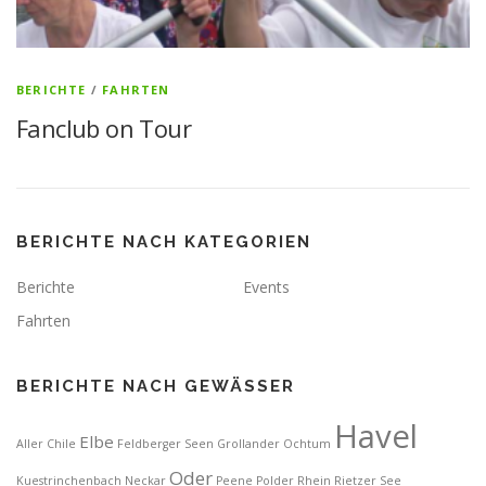
BERICHTE
/
FAHRTEN
Fanclub on Tour
BERICHTE NACH KATEGORIEN
Berichte
Events
Fahrten
BERICHTE NACH GEWÄSSER
Havel
Elbe
Aller
Chile
Feldberger Seen
Grollander Ochtum
Oder
Kuestrinchenbach
Neckar
Peene
Polder
Rhein
Rietzer See