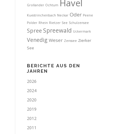
Havel
Grollander Ochtum
Oder
Kuestrinchenbach
Neckar
Peene
Polder
Rhein
Rietzer See
Schulzensee
Spreewald
Spree
Uckermark
Venedig
Weser
Zierker
Zenssee
See
BERICHTE AUS DEN
JAHREN
2026
2024
2020
2019
2012
2011