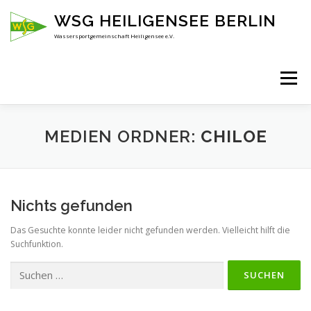
Zum
WSG HEILIGENSEE BERLIN
Inhalt
springen
Wassersportgemeinschaft Heiligensee e.V.
Menü
HOME
ÜBER UNS
ANSPRECHPARTNER
MEDIEN ORDNER:
CHILOE
AKTUELLES
KENNENLERNEN
Nichts gefunden
Das Gesuchte konnte leider nicht gefunden werden. Vielleicht hilft die
Suchfunktion.
Suchen
nach: