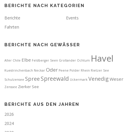
BERICHTE NACH KATEGORIEN
Berichte
Events
Fahrten
BERICHTE NACH GEWÄSSER
Havel
Elbe
Aller
Chile
Feldberger Seen
Grollander Ochtum
Oder
Kuestrinchenbach
Neckar
Peene
Polder
Rhein
Rietzer See
Spreewald
Spree
Venedig
Weser
Schulzensee
Uckermark
Zierker See
Zenssee
BERICHTE AUS DEN JAHREN
2026
2024