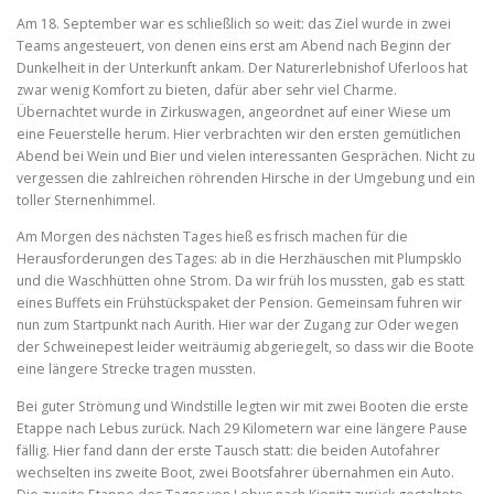
Am 18. September war es schließlich so weit: das Ziel wurde in zwei
Teams angesteuert, von denen eins erst am Abend nach Beginn der
Dunkelheit in der Unterkunft ankam. Der Naturerlebnishof Uferloos hat
zwar wenig Komfort zu bieten, dafür aber sehr viel Charme.
Übernachtet wurde in Zirkuswagen, angeordnet auf einer Wiese um
eine Feuerstelle herum. Hier verbrachten wir den ersten gemütlichen
Abend bei Wein und Bier und vielen interessanten Gesprächen. Nicht zu
vergessen die zahlreichen röhrenden Hirsche in der Umgebung und ein
toller Sternenhimmel.
Am Morgen des nächsten Tages hieß es frisch machen für die
Herausforderungen des Tages: ab in die Herzhäuschen mit Plumpsklo
und die Waschhütten ohne Strom. Da wir früh los mussten, gab es statt
eines Buffets ein Frühstückspaket der Pension. Gemeinsam fuhren wir
nun zum Startpunkt nach Aurith. Hier war der Zugang zur Oder wegen
der Schweinepest leider weiträumig abgeriegelt, so dass wir die Boote
eine längere Strecke tragen mussten.
Bei guter Strömung und Windstille legten wir mit zwei Booten die erste
Etappe nach Lebus zurück. Nach 29 Kilometern war eine längere Pause
fällig. Hier fand dann der erste Tausch statt: die beiden Autofahrer
wechselten ins zweite Boot, zwei Bootsfahrer übernahmen ein Auto.