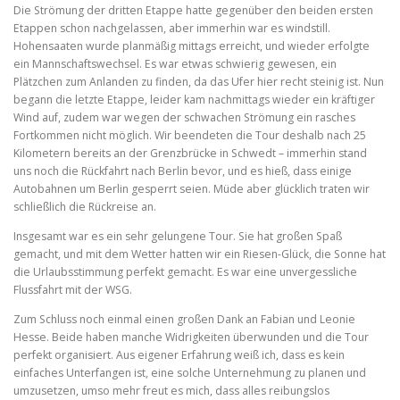
Die Strömung der dritten Etappe hatte gegenüber den beiden ersten
Etappen schon nachgelassen, aber immerhin war es windstill.
Hohensaaten wurde planmäßig mittags erreicht, und wieder erfolgte
ein Mannschaftswechsel. Es war etwas schwierig gewesen, ein
Plätzchen zum Anlanden zu finden, da das Ufer hier recht steinig ist. Nun
begann die letzte Etappe, leider kam nachmittags wieder ein kräftiger
Wind auf, zudem war wegen der schwachen Strömung ein rasches
Fortkommen nicht möglich. Wir beendeten die Tour deshalb nach 25
Kilometern bereits an der Grenzbrücke in Schwedt – immerhin stand
uns noch die Rückfahrt nach Berlin bevor, und es hieß, dass einige
Autobahnen um Berlin gesperrt seien. Müde aber glücklich traten wir
schließlich die Rückreise an.
Insgesamt war es ein sehr gelungene Tour. Sie hat großen Spaß
gemacht, und mit dem Wetter hatten wir ein Riesen-Glück, die Sonne hat
die Urlaubsstimmung perfekt gemacht. Es war eine unvergessliche
Flussfahrt mit der WSG.
Zum Schluss noch einmal einen großen Dank an Fabian und Leonie
Hesse. Beide haben manche Widrigkeiten überwunden und die Tour
perfekt organisiert. Aus eigener Erfahrung weiß ich, dass es kein
einfaches Unterfangen ist, eine solche Unternehmung zu planen und
umzusetzen, umso mehr freut es mich, dass alles reibungslos