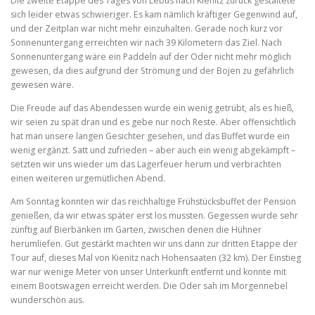
Die zweite Etappe des Tages von Lebus nach Kienitz zurück gestaltete
sich leider etwas schwieriger. Es kam nämlich kräftiger Gegenwind auf,
und der Zeitplan war nicht mehr einzuhalten. Gerade noch kurz vor
Sonnenuntergang erreichten wir nach 39 Kilometern das Ziel. Nach
Sonnenuntergang wäre ein Paddeln auf der Oder nicht mehr möglich
gewesen, da dies aufgrund der Strömung und der Bojen zu gefährlich
gewesen wäre.
Die Freude auf das Abendessen wurde ein wenig getrübt, als es hieß,
wir seien zu spät dran und es gebe nur noch Reste. Aber offensichtlich
hat man unsere langen Gesichter gesehen, und das Buffet wurde ein
wenig ergänzt. Satt und zufrieden – aber auch ein wenig abgekämpft –
setzten wir uns wieder um das Lagerfeuer herum und verbrachten
einen weiteren urgemütlichen Abend.
Am Sonntag konnten wir das reichhaltige Frühstücksbuffet der Pension
genießen, da wir etwas später erst los mussten. Gegessen wurde sehr
zünftig auf Bierbänken im Garten, zwischen denen die Hühner
herumliefen. Gut gestärkt machten wir uns dann zur dritten Etappe der
Tour auf, dieses Mal von Kienitz nach Hohensaaten (32 km). Der Einstieg
war nur wenige Meter von unser Unterkunft entfernt und konnte mit
einem Bootswagen erreicht werden. Die Oder sah im Morgennebel
wunderschön aus.