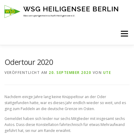
Zum
WSG HEILIGENSEE BERLIN
Inhalt
springen
Wassersportgemeinschaft Heiligensee e.V.
Menü
HOME
ÜBER UNS
ANSPRECHPARTNER
Odertour 2020
VERÖFFENTLICHT AM
20. SEPTEMBER 2020
VON
UTE
AKTUELLES
KENNENLERNEN
Nachdem einige Jahre lang keine Knüppeltour an der Oder
stattgefunden hatte, war es dieses Jahr endlich wieder so weit, und es
ging zum Paddeln an die deutsche Grenze im Osten.
Gemeldet haben sich leider nur sechs Mitglieder mit insgesamt sechs
Autos. Dass diese Konstellation fahrtechnisch für etwas Mehraufwand
geführt hat, sei nur am Rande erwähnt.