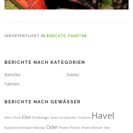
VERÖFFENTLICHT IN
BERICHTE
,
FAHRTEN
BERICHTE NACH KATEGORIEN
Berichte
Events
Fahrten
BERICHTE NACH GEWÄSSER
Havel
Elbe
Aller
Chile
Feldberger Seen
Grollander Ochtum
Oder
Kuestrinchenbach
Neckar
Peene
Polder
Rhein
Rietzer See