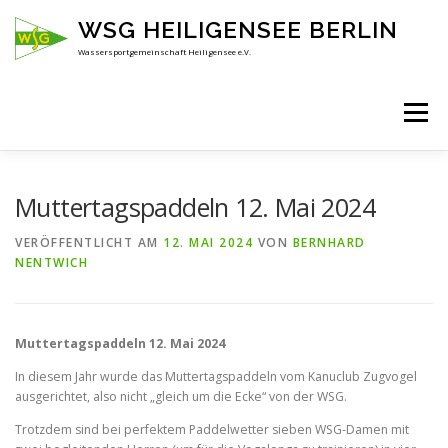
Zum
WSG HEILIGENSEE BERLIN
Inhalt
springen
Wassersportgemeinschaft Heiligensee e.V.
Menü
HOME
ÜBER UNS
ANSPRECHPARTNER
Muttertagspaddeln 12. Mai 2024
VERÖFFENTLICHT AM
12. MAI 2024
VON
BERNHARD
NENTWICH
AKTUELLES
KENNENLERNEN
Muttertagspaddeln 12. Mai 2024
In diesem Jahr wurde das Muttertagspaddeln vom Kanuclub Zugvogel
ausgerichtet, also nicht „gleich um die Ecke“ von der WSG.
Trotzdem sind bei perfektem Paddelwetter sieben WSG-Damen mit