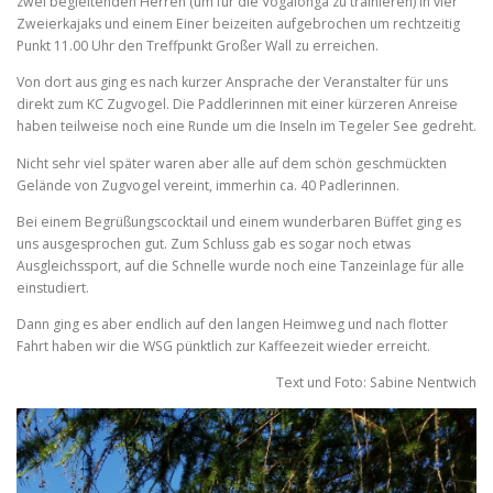
zwei begleitenden Herren (um für die Vogalonga zu trainieren) in vier
Zweierkajaks und einem Einer beizeiten aufgebrochen um rechtzeitig
Punkt 11.00 Uhr den Treffpunkt Großer Wall zu erreichen.
Von dort aus ging es nach kurzer Ansprache der Veranstalter für uns
direkt zum KC Zugvogel. Die Paddlerinnen mit einer kürzeren Anreise
haben teilweise noch eine Runde um die Inseln im Tegeler See gedreht.
Nicht sehr viel später waren aber alle auf dem schön geschmückten
Gelände von Zugvogel vereint, immerhin ca. 40 Padlerinnen.
Bei einem Begrüßungscocktail und einem wunderbaren Büffet ging es
uns ausgesprochen gut. Zum Schluss gab es sogar noch etwas
Ausgleichssport, auf die Schnelle wurde noch eine Tanzeinlage für alle
einstudiert.
Dann ging es aber endlich auf den langen Heimweg und nach flotter
Fahrt haben wir die WSG pünktlich zur Kaffeezeit wieder erreicht.
Text und Foto: Sabine Nentwich