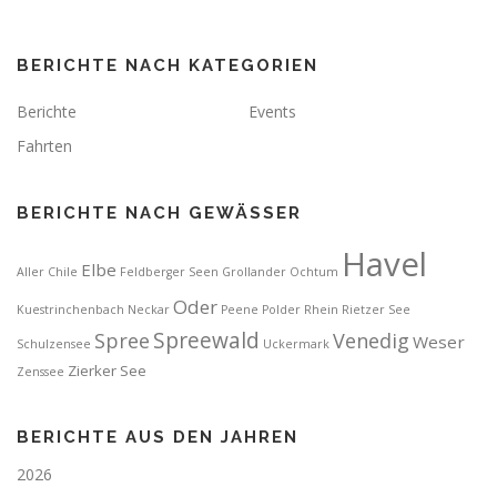
r
a
BERICHTE NACH KATEGORIEN
g
s
Berichte
Events
n
Fahrten
a
v
BERICHTE NACH GEWÄSSER
i
g
Havel
Elbe
a
Aller
Chile
Feldberger Seen
Grollander Ochtum
t
Oder
Kuestrinchenbach
Neckar
Peene
Polder
Rhein
Rietzer See
i
Spreewald
Spree
Venedig
Weser
Schulzensee
Uckermark
o
Zierker See
Zenssee
n
BERICHTE AUS DEN JAHREN
2026