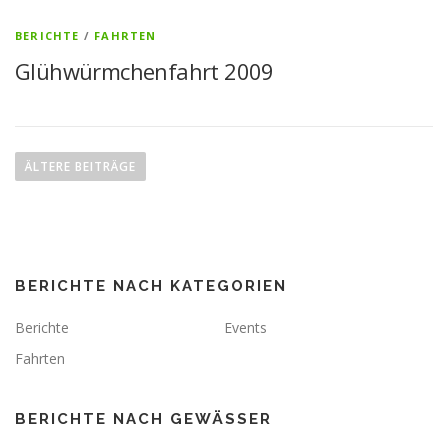
BERICHTE
/
FAHRTEN
Glühwürmchenfahrt 2009
B
e
ÄLTERE BEITRÄGE
i
t
r
a
BERICHTE NACH KATEGORIEN
g
s
Berichte
Events
n
Fahrten
a
v
BERICHTE NACH GEWÄSSER
i