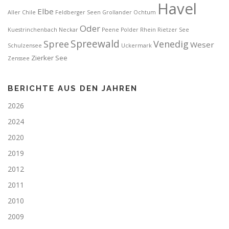
g
Havel
Elbe
a
Aller
Chile
Feldberger Seen
Grollander Ochtum
t
Oder
Kuestrinchenbach
Neckar
Peene
Polder
Rhein
Rietzer See
i
Spreewald
Spree
Venedig
Weser
Schulzensee
Uckermark
o
Zierker See
Zenssee
n
BERICHTE AUS DEN JAHREN
2026
2024
2020
2019
2012
2011
2010
2009