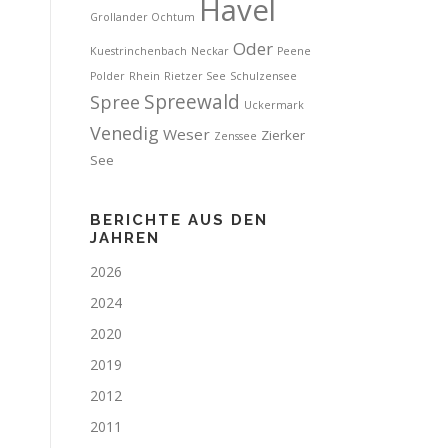
Havel
Grollander Ochtum
Oder
Kuestrinchenbach
Neckar
Peene
Polder
Rhein
Rietzer See
Schulzensee
Spreewald
Spree
Uckermark
Venedig
Weser
Zierker
Zenssee
See
BERICHTE AUS DEN
JAHREN
2026
2024
2020
2019
2012
2011