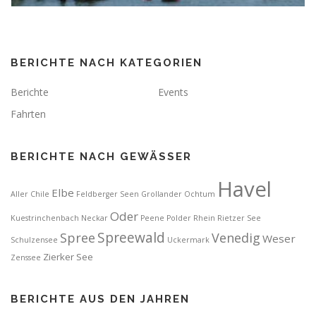
BERICHTE NACH KATEGORIEN
Berichte
Events
Fahrten
BERICHTE NACH GEWÄSSER
Havel
Elbe
Aller
Chile
Feldberger Seen
Grollander Ochtum
Oder
Kuestrinchenbach
Neckar
Peene
Polder
Rhein
Rietzer See
Spreewald
Spree
Venedig
Weser
Schulzensee
Uckermark
Zierker See
Zenssee
BERICHTE AUS DEN JAHREN