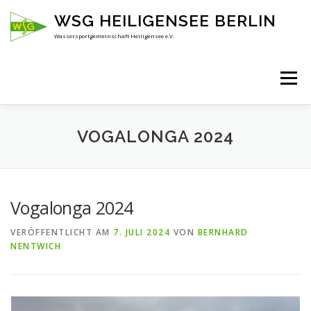
Zum
WSG HEILIGENSEE BERLIN
Inhalt
springen
Wassersportgemeinschaft Heiligensee e.V.
Menü
HOME
ÜBER UNS
ANSPRECHPARTNER
VOGALONGA 2024
AKTUELLES
KENNENLERNEN
Vogalonga 2024
VERÖFFENTLICHT AM
7. JULI 2024
VON
BERNHARD
NENTWICH