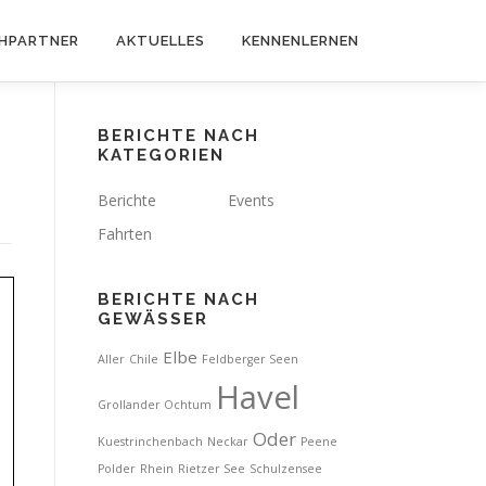
HPARTNER
AKTUELLES
KENNENLERNEN
BERICHTE NACH
KATEGORIEN
Berichte
Events
Fahrten
BERICHTE NACH
GEWÄSSER
Elbe
Aller
Chile
Feldberger Seen
Havel
Grollander Ochtum
Oder
Kuestrinchenbach
Neckar
Peene
Polder
Rhein
Rietzer See
Schulzensee