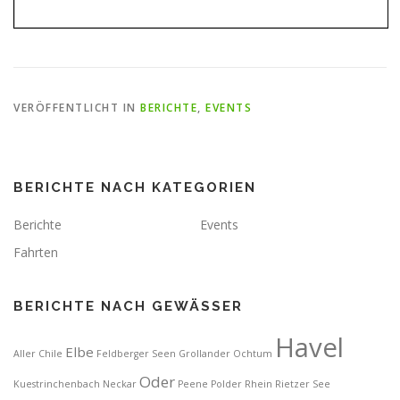
VERÖFFENTLICHT IN
BERICHTE
,
EVENTS
BERICHTE NACH KATEGORIEN
Berichte
Events
Fahrten
BERICHTE NACH GEWÄSSER
Havel
Elbe
Aller
Chile
Feldberger Seen
Grollander Ochtum
Oder
Kuestrinchenbach
Neckar
Peene
Polder
Rhein
Rietzer See