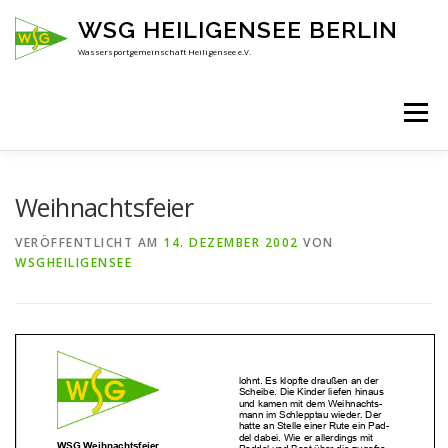
Zum
WSG HEILIGENSEE BERLIN
Inhalt
springen
Wassersportgemeinschaft Heiligensee e.V.
Menü
HOME
ÜBER UNS
ANSPRECHPARTNER
Weihnachtsfeier
VERÖFFENTLICHT AM
14. DEZEMBER 2002
VON
WSGHEILIGENSEE
AKTUELLES
KENNENLERNEN