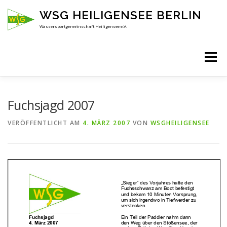
Zum
WSG HEILIGENSEE BERLIN
Inhalt
springen
Wassersportgemeinschaft Heiligensee e.V.
Menü
HOME
ÜBER UNS
ANSPRECHPARTNER
Fuchsjagd 2007
VERÖFFENTLICHT AM
4. MÄRZ 2007
VON
WSGHEILIGENSEE
AKTUELLES
KENNENLERNEN