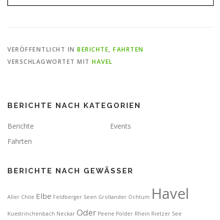
VERÖFFENTLICHT IN
BERICHTE
,
FAHRTEN
VERSCHLAGWORTET MIT
HAVEL
BERICHTE NACH KATEGORIEN
Berichte
Events
Fahrten
BERICHTE NACH GEWÄSSER
Havel
Elbe
Aller
Chile
Feldberger Seen
Grollander Ochtum
Oder
Kuestrinchenbach
Neckar
Peene
Polder
Rhein
Rietzer See