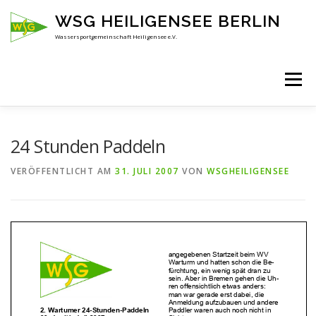
Zum
WSG HEILIGENSEE BERLIN
Inhalt
springen
Wassersportgemeinschaft Heiligensee e.V.
Menü
HOME
ÜBER UNS
ANSPRECHPARTNER
24 Stunden Paddeln
VERÖFFENTLICHT AM
31. JULI 2007
VON
WSGHEILIGENSEE
AKTUELLES
KENNENLERNEN