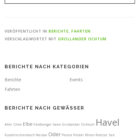
VERÖFFENTLICHT IN
BERICHTE
,
FAHRTEN
VERSCHLAGWORTET MIT
GROLLANDER OCHTUM
BERICHTE NACH KATEGORIEN
Berichte
Events
Fahrten
BERICHTE NACH GEWÄSSER
Havel
Elbe
Aller
Chile
Feldberger Seen
Grollander Ochtum
Oder
Kuestrinchenbach
Neckar
Peene
Polder
Rhein
Rietzer See