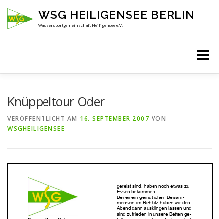
Zum
WSG HEILIGENSEE BERLIN
Inhalt
springen
Wassersportgemeinschaft Heiligensee e.V.
Menü
HOME
ÜBER UNS
ANSPRECHPARTNER
Knüppeltour Oder
VERÖFFENTLICHT AM
16. SEPTEMBER 2007
VON
WSGHEILIGENSEE
AKTUELLES
KENNENLERNEN