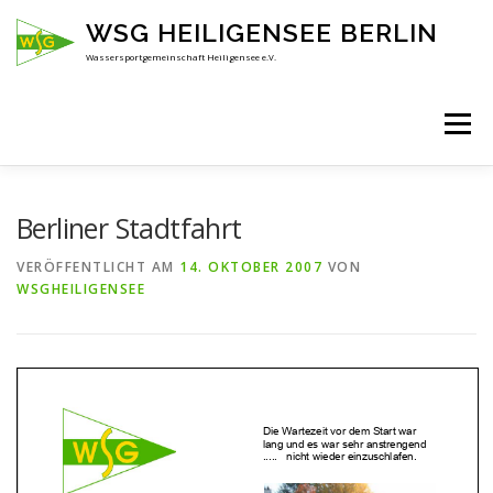
Zum
WSG HEILIGENSEE BERLIN
Inhalt
springen
Wassersportgemeinschaft Heiligensee e.V.
Menü
HOME
ÜBER UNS
ANSPRECHPARTNER
Berliner Stadtfahrt
VERÖFFENTLICHT AM
14. OKTOBER 2007
VON
WSGHEILIGENSEE
AKTUELLES
KENNENLERNEN