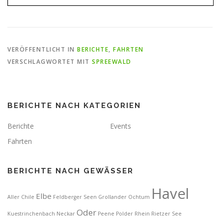
VERÖFFENTLICHT IN
BERICHTE
,
FAHRTEN
VERSCHLAGWORTET MIT
SPREEWALD
BERICHTE NACH KATEGORIEN
Berichte
Events
Fahrten
BERICHTE NACH GEWÄSSER
Havel
Elbe
Aller
Chile
Feldberger Seen
Grollander Ochtum
Oder
Kuestrinchenbach
Neckar
Peene
Polder
Rhein
Rietzer See