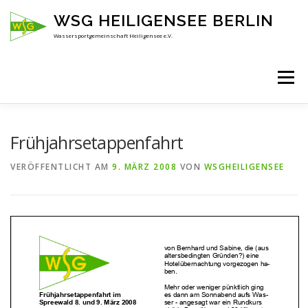
Zum
WSG HEILIGENSEE BERLIN
Inhalt
springen
Wassersportgemeinschaft Heiligensee e.V.
Menü
HOME
ÜBER UNS
ANSPRECHPARTNER
Frühjahrsetappenfahrt
VERÖFFENTLICHT AM
9. MÄRZ 2008
VON
WSGHEILIGENSEE
AKTUELLES
KENNENLERNEN