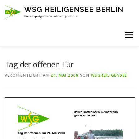
Zum
WSG HEILIGENSEE BERLIN
Inhalt
springen
Wassersportgemeinschaft Heiligensee e.V.
Menü
HOME
ÜBER UNS
ANSPRECHPARTNER
Tag der offenen Tür
VERÖFFENTLICHT AM
24. MAI 2008
VON
WSGHEILIGENSEE
AKTUELLES
KENNENLERNEN