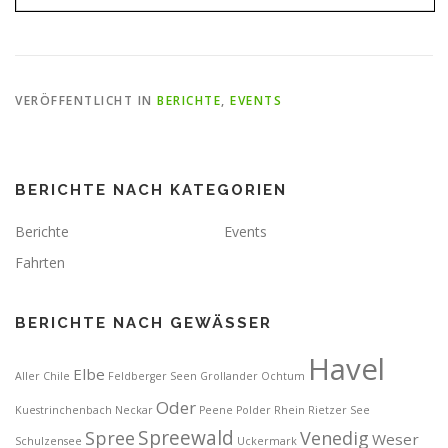
VERÖFFENTLICHT IN
BERICHTE
,
EVENTS
BERICHTE NACH KATEGORIEN
Berichte
Events
Fahrten
BERICHTE NACH GEWÄSSER
Havel
Elbe
Aller
Chile
Feldberger Seen
Grollander Ochtum
Oder
Kuestrinchenbach
Neckar
Peene
Polder
Rhein
Rietzer See
Spreewald
Spree
Venedig
Weser
Schulzensee
Uckermark