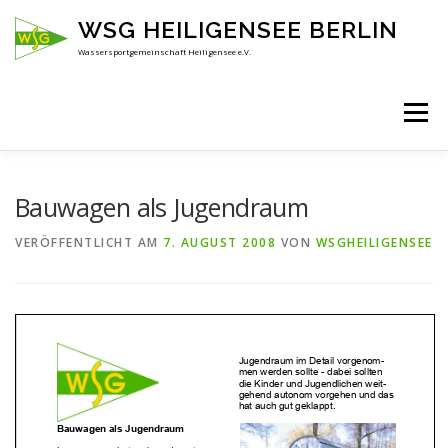
Zum
WSG HEILIGENSEE BERLIN
Inhalt
springen
Wassersportgemeinschaft Heiligensee e.V.
Menü
HOME
ÜBER UNS
ANSPRECHPARTNER
Bauwagen als Jugendraum
VERÖFFENTLICHT AM
7. AUGUST 2008
VON
WSGHEILIGENSEE
AKTUELLES
KENNENLERNEN