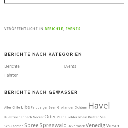
VERÖFFENTLICHT IN
BERICHTE
,
EVENTS
BERICHTE NACH KATEGORIEN
Berichte
Events
Fahrten
BERICHTE NACH GEWÄSSER
Havel
Elbe
Aller
Chile
Feldberger Seen
Grollander Ochtum
Oder
Kuestrinchenbach
Neckar
Peene
Polder
Rhein
Rietzer See
Spreewald
Spree
Venedig
Weser
Schulzensee
Uckermark