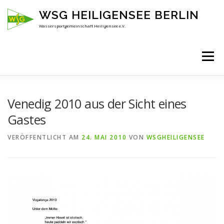
Zum
WSG HEILIGENSEE BERLIN
Inhalt
springen
Wassersportgemeinschaft Heiligensee e.V.
Menü
HOME
ÜBER UNS
ANSPRECHPARTNER
Venedig 2010 aus der Sicht eines
Gastes
AKTUELLES
KENNENLERNEN
VERÖFFENTLICHT AM
24. MAI 2010
VON
WSGHEILIGENSEE