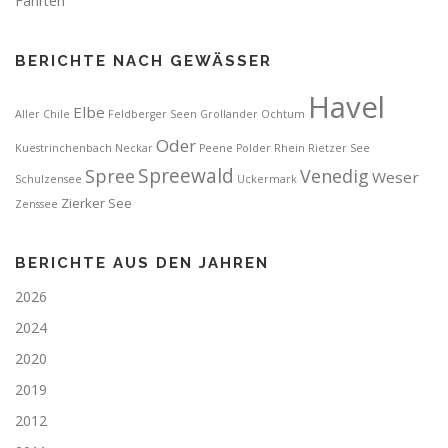
Fahrten
BERICHTE NACH GEWÄSSER
Havel
Elbe
Aller
Chile
Feldberger Seen
Grollander Ochtum
Oder
Kuestrinchenbach
Neckar
Peene
Polder
Rhein
Rietzer See
Spreewald
Spree
Venedig
Weser
Schulzensee
Uckermark
Zierker See
Zenssee
BERICHTE AUS DEN JAHREN
2026
2024
2020
2019
2012